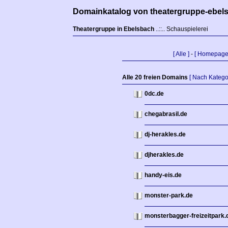
Domainkatalog von theatergruppe-ebel
Theatergruppe in Ebelsbach
..::.. Schauspielerei
[ Alle ]
-
[ Homepage
Alle 20 freien Domains
[ Nach Katego
0dc.de
chegabrasil.de
dj-herakles.de
djherakles.de
handy-eis.de
monster-park.de
monsterbagger-freizeitpark.